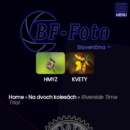
MENU
HMYZ
KVETY
Home
»
Na dvoch kolesách
»
Riverside Time
Trial
Preskočiť
na