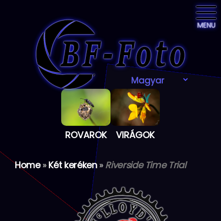
MENU
ROVAROK
VIRÁGOK
Home
»
Két keréken
»
Riverside Time Trial
Skip
to
the