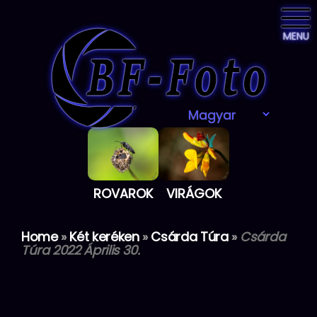
MENU
ROVAROK
VIRÁGOK
Home
»
Két keréken
»
Csárda Túra
»
Csárda
Túra 2022 Április 30.
Skip
to