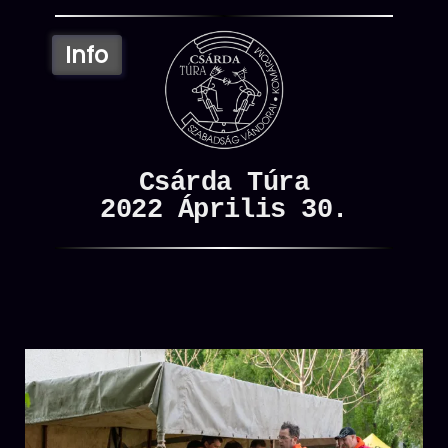
the
content
Csárda Túra
2022 Április 30.