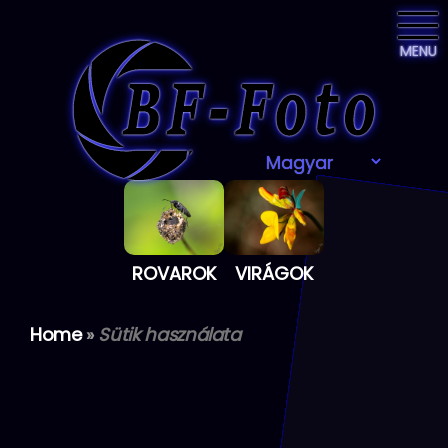
MENU
ROVAROK
VIRÁGOK
Home
»
Sütik használata
Skip
to
the