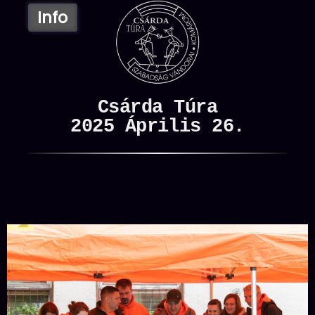
the
content
Csárda Túra
2025 Április 26.