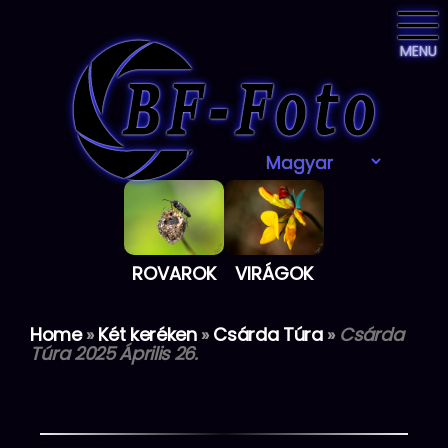
MENU
ROVAROK
VIRÁGOK
Home
»
Két keréken
»
Csárda Túra
»
Csárda
Túra 2025 Április 26.
Skip
to